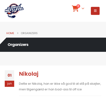
0
HOME
ORGANIZERS
Organizers
Nikolaj
01
Dette er Nikolaj, han er ikke så god til at stå på skøjter,
jun
men tilgengæld er han bad-ass til off ice