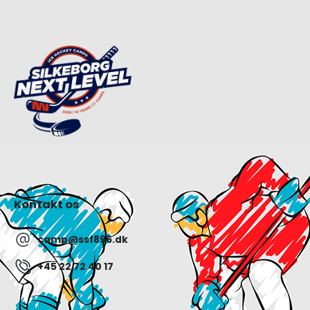
Kontakt os
camp@ssf896.dk
+45 22 72 40 17