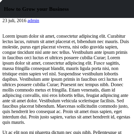
How to Grow your Business
23 juli, 2016
admin
Lorem ipsum dolor sit amet, consectetur adipiscing elit. Curabitur
lectus lacus, rutrum sit amet placerat et, bibendum nec mauris. Duis
molestie, purus eget placerat viverra, nisi odio gravida sapien,
congue tincidunt nisl ante nec tellus. Vestibulum ante ipsum primis
in faucibus orci luctus et ultrices posuere cubilia Curae; Lorem
ipsum dolor sit amet, consectetur adipiscing elit. Fusce sagittis,
massa fringilla consequat blandit, mauris ligula porta nisi, non
tristique enim sapien vel nisl. Suspendisse vestibulum lobortis
dapibus. Vestibulum ante ipsum primis in faucibus orci luctus et
ultrices posuere cubilia Curae; Praesent nec tempus nibh. Donec
mollis commodo metus et fringilla. Etiam venenatis, diam id
adipiscing convallis, nisi eros lobortis tellus, feugiat adipiscing ante
ante sit amet dolor. Vestibulum vehicula scelerisque facilisis. Sed
faucibus placerat bibendum. Maecenas sollicitudin commodo justo,
quis hendrerit leo consequat ac. Proin sit amet risus sapien, eget
interdum dui. Proin justo sapien, varius sit amet hendrerit id, egestas
quis mauris.
Ut ac elit non mi pharetra dictum nec quis nibh. Pellentesque ut