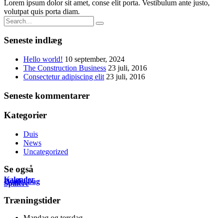
Lorem ipsum dolor sit amet, conse elit porta. Vestibulum ante justo,
volutpat quis porta diam.
Seneste indlæg
Hello world!
10 september, 2024
The Construction Business
23 juli, 2016
Consectetur adipiscing elit
23 juli, 2016
Seneste kommentarer
Kategorier
Duis
News
Uncategorized
Se også
Kalender
Holdet bag
Spillere
Træningstider
Mandag og torsdag