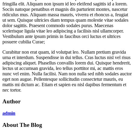
fringilla elit. Aliquam non ipsum id leo eleifend sagittis id a lorem.
Sociis natoque penatibus et magnis dis parturient montes, nascetur
ridiculus mus. Aliquam massa mauris, viverra et rhoncus a, feugiat
ut sem. Quisque ultricies diam tempus quam molestie vitae sodales
dolor sagittis. Praesent commodo sodales purus. Maecenas
scelerisque ligula vitae leo adipiscing a facilisis nisl ullamcorper.
Vestibulum ante ipsum primis in faucibus orci luctus et ultrices
posuere cubilia Curae;
Curabitur non erat quam, id volutpat leo. Nullam pretium gravida
urna et interdum. Suspendisse in dui tellus. Cras luctus nisl vel risus
adipiscing aliquet. Phasellus convallis lorem dui. Quisque hendrerit,
lectus ut accumsan gravida, leo tellus porttitor mi, ac mattis eros
nunc vel enim. Nulla facilisi. Nam non nulla sed nibh sodales auctor
eget non augue. Pellentesque sollicitudin consectetur mauris, eu
mattis mi dictum ac. Etiam et sapien eu nisl dapibus fermentum et
nec tortor.
Author
admin
About The Blog